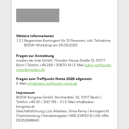
Weitere Informationen
[ 2 ] Begrenztes Kontingent für 12 Personen, inkl. Teilnahme
BDEW-Workshop am 29.09.2026
Fragen zur Anmeldung
medien.de mde GmbH, Theodor-Heuss-Straße 12, 53177
Bonn | Telefon +49 228 / 30870-14 | E-Mail
bdew-treffpunkt-
netze@medien.de
Fragen zum Treffpunkt Netze 2026 allgemein
E-Mail
info@bdew-treffpunkt-netze.de
Impressum
BDEW Kongress GmbH, Reinhardtstr. 32, 10117 Berlin |
Telefon +49 30 / 300 199 – 0 | E-Mail info@bdew-
kongress.de
Geschäftsführung: Lutz Alsleben, Silvia Kemp | Amtsgericht
Charlottenburg | Handelsregister: HRB 234150 B | USt-IdNr:
DE352848640